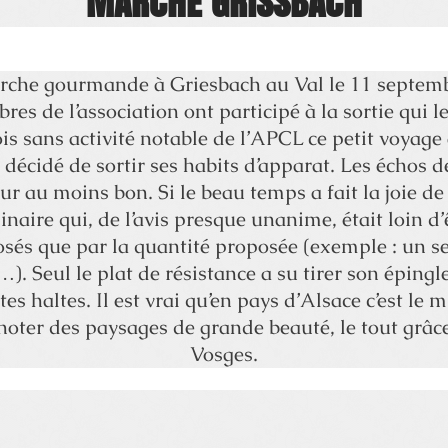
MARCHE GRISSBACH
che gourmande à Griesbach au Val le 11 septem
 de l’association ont participé à la sortie qui l
 sans activité notable de l’APCL ce petit voyage 
 décidé de sortir ses habits d’apparat. Les échos de
ur au moins bon. Si le beau temps a fait la joie de t
naire qui, de l’avis presque unanime, était loin d’ê
osés que par la quantité proposée (exemple : un s
). Seul le plat de résistance a su tirer son éping
tes haltes. Il est vrai qu’en pays d’Alsace c’est le
 noter des paysages de grande beauté, le tout grâ
Vosges.